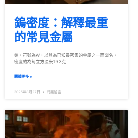
鎢密度：解釋最重
的常見金屬
鎢，符號為W，以其為已知最密集的金屬之一而聞名，
密度約為每立方厘米19.3克
閱讀更多 »
2025年8月27日
尚無留言