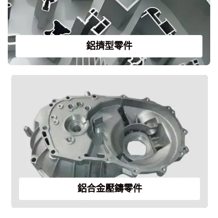
鋁擠型零件
鋁合金壓鑄零件