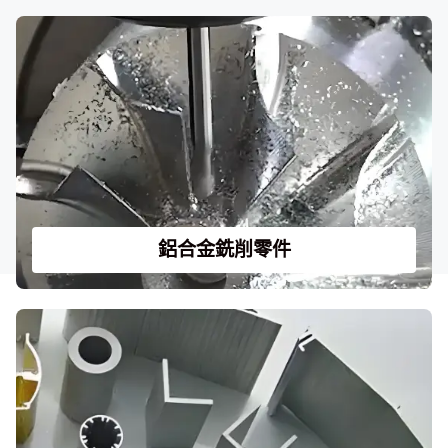
鋁合金銑削零件