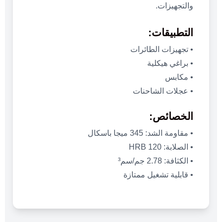
والتجهيزات.
التطبيقات:
• تجهيزات الطائرات
• براغي هيكلية
• مكابس
• عجلات الشاحنات
الخصائص:
• مقاومة الشد: 345 ميجا باسكال
• الصلابة: 120 HRB
• الكثافة: 2.78 جم/سم³
• قابلية تشغيل ممتازة