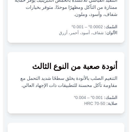
التنفيذ القياسي للأكسدة بالحمض الكبريتيك يوفر حماية
ممتازة من التآكل ومظهرًا موحدًا. متوفر بخيارات
شفاف، وأسود، وملون.
السُمك:
0.0002″ – 0.001″
الألوان:
شفاف، أسود، أحمر، أزرق
أنودة صعبة من النوع الثالث
التنغيم الصلب بالأنودة يخلق سطحًا شديد التحمل مع
مقاومة تآكل محسنة للتطبيقات ذات الإجهاد العالي.
السُمك:
0.001″ – 0.004″
صلابة:
50-70 HRC