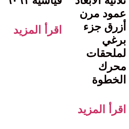
ثلاثية الأبعاد
قياسية ٦٠٦١
عمود مرن
أزرق جزء
اقرأ المزيد
برغي
لملحقات
محرك
الخطوة
اقرأ المزيد