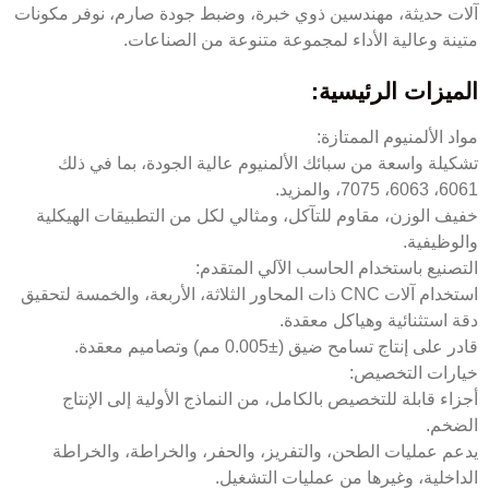
آلات حديثة، مهندسين ذوي خبرة، وضبط جودة صارم، نوفر مكونات
متينة وعالية الأداء لمجموعة متنوعة من الصناعات.
الميزات الرئيسية:
مواد الألمنيوم الممتازة:
تشكيلة واسعة من سبائك الألمنيوم عالية الجودة، بما في ذلك
6061، 6063، 7075، والمزيد.
خفيف الوزن، مقاوم للتآكل، ومثالي لكل من التطبيقات الهيكلية
والوظيفية.
التصنيع باستخدام الحاسب الآلي المتقدم:
استخدام آلات CNC ذات المحاور الثلاثة، الأربعة، والخمسة لتحقيق
دقة استثنائية وهياكل معقدة.
قادر على إنتاج تسامح ضيق (±0.005 مم) وتصاميم معقدة.
خيارات التخصيص:
أجزاء قابلة للتخصيص بالكامل، من النماذج الأولية إلى الإنتاج
الضخم.
يدعم عمليات الطحن، والتفريز، والحفر، والخراطة، والخراطة
الداخلية، وغيرها من عمليات التشغيل.