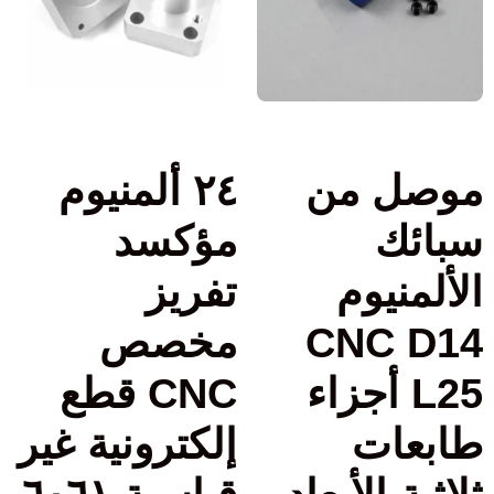
موصل من
٢٤ ألمنيوم
سبائك
مؤكسد
الألمنيوم
تفريز
CNC D14
مخصص
L25 أجزاء
CNC قطع
طابعات
إلكترونية غير