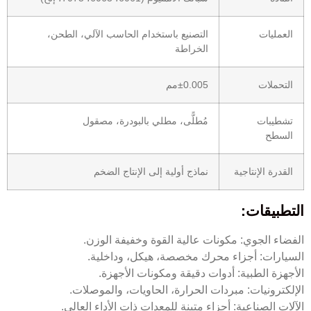
العمليات
التصنيع باستخدام الحاسب الآلي، الطحن،
الخراطة
التحملات
±0.005مم
تشطيبات
مُطلًّى، مطلي بالبودرة، مصقول
السطح
القدرة الإنتاجية
نماذج أولية إلى الإنتاج الضخم
التطبيقات:
الفضاء الجوي: مكونات عالية القوة وخفيفة الوزن.
السيارات: أجزاء محرك مخصصة، هيكل، وداخلية.
الأجهزة الطبية: أدوات دقيقة ومكونات الأجهزة.
الإلكترونيات: مبردات الحرارة، الحاويات، والموصلات.
الآلات الصناعية: أجزاء متينة للمعدات ذات الأداء العالي.