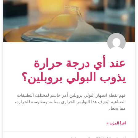
عند أي درجة حرارة
يذوب البولي بروبلين؟
فهم نقطة انصهار البولي بروبلين أمر حاسم لمختلف التطبيقات
الصناعية. يُعرف هذا البوليمر الحراري بمتانته ومقاومته للحرارة،
مما يجعل
اقرأ المزيد »