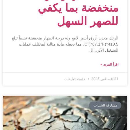
منخفضة بما يكفي
للصهر السهل
الزنك معدن أزرق أبيض لامع وله درجة انصهار منخفضة نسبياً تبلغ
419.5°C (787.1°F)، مما يجعله مادة مثالية لمختلف عمليات
التشغيل الآلي. ال
اقرأ المزيد »
31 أغسطس 2025
لا توجد تعليقات
مشاركة الخبرات