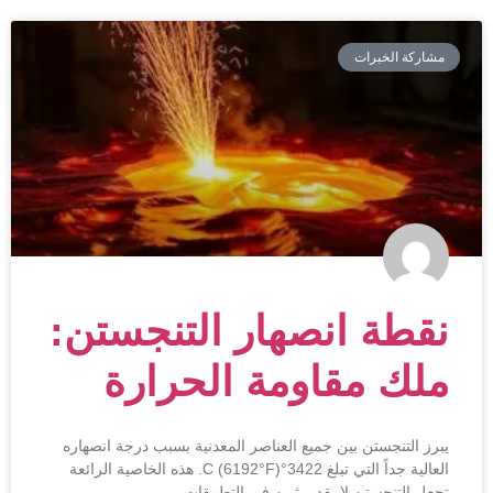
مشاركة الخبرات
نقطة انصهار التنجستن:
ملك مقاومة الحرارة
يبرز التنجستن بين جميع العناصر المعدنية بسبب درجة انصهاره
العالية جداً التي تبلغ 3422°C (6192°F). هذه الخاصية الرائعة
تجعل التنجستن لا يقدر بثمن في التطبيقات