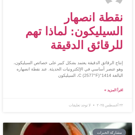
نقطة انصهار
السيليكون: لماذا تهم
للرقائق الدقيقة
إنتاج الرقائق الدقيقة يعتمد بشكل كبير على خصائص السيليكون،
وهو عنصر أساسي في الإلكترونيات الحديثة. عند نقطة انصهاره
البالغة 1414°C (2577°F)، السيليكون
اقرأ المزيد »
٢٢ أغسطس ٢٠٢٥
لا توجد تعليقات
مشاركة الخبرات