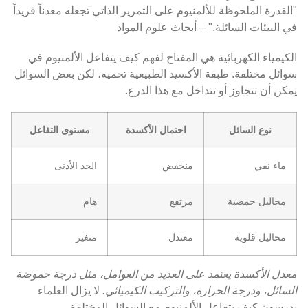
"القدرة الملحوظة للألمنيوم على التمرير الذاتي تجعله معدناً فريداً
في البيئات السائلة." – أبحاث علوم المواد
الكيمياء الكهربائية هي المفتاح لفهم كيف يتفاعل الألمنيوم في
سوائل مختلفة. طبقة الأكسيد الطبيعية تحميه، لكن بعض السوائل
يمكن أن تتجاوز أو تتداخل مع هذا الدرع.
نوع السائل
احتمال الأكسدة
مستوى التفاعل
ماء نقي
منخفض
الحد الأدنى
محاليل حمضية
مرتفع
هام
محاليل قلوية
معتدل
متغير
معدل الأكسدة يعتمد على العديد من العوامل، مثل درجة حموضة
السائل، ودرجة الحرارة، والتركيب الكيميائي.
لا يزال العلماء
يدرسون كيف يتفاعل الألمنيوم مع السوائل المختلفة.