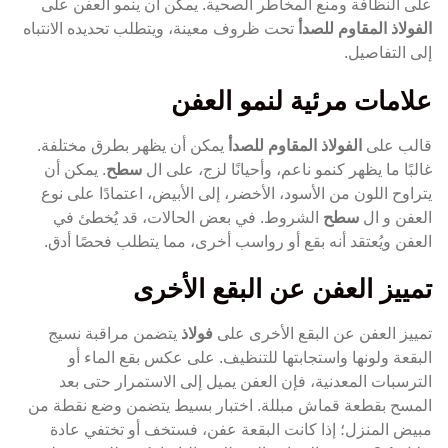
على النظافة ومنع المخاطر الصحية. يمكن أن ينمو العفن على
الفولاذ المقاوم للصدأ
تحت ظروف معينة، ويتطلب تحديده الانتباه
إلى التفاصيل.
علامات مرئية لنمو العفن
قالب على
الفولاذ المقاوم للصدأ
يمكن أن يظهر بطرق مختلفة.
غالبًا ما يظهر كنمو ناعم، وأحيانًا لزج، على ال
سطح
. يمكن أن
يتراوح اللون من الأسود، الأخضر، إلى الأبيض، اعتمادًا على نوع
العفن و ال
سطح
الشروط. في بعض الحالات، قد يُخطئ في
العفن ويُعتقد أنه بقع أو رواسب أخرى، مما يتطلب فحصًا أدق.
تمييز العفن عن البقع الأخرى
تمييز العفن عن البقع الأخرى على
فولاذ
يتضمن مراقبة نسيج
البقعة ولونها واستجابتها للتنظيف. على عكس بقع الماء أو
الترسبات المعدنية، فإن العفن يميل إلى الاستمرار حتى بعد
المسح بقطعة قماش مبللة. اختبار بسيط يتضمن وضع نقطة من
مبيض المنزل؛ إذا كانت البقعة عفن، فستخف أو تختفي عادة