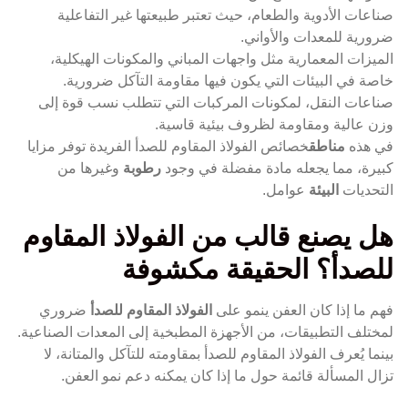
صناعات الأدوية والطعام، حيث تعتبر طبيعتها غير التفاعلية
ضرورية للمعدات والأواني.
الميزات المعمارية مثل واجهات المباني والمكونات الهيكلية،
خاصة في البيئات التي يكون فيها مقاومة التآكل ضرورية.
صناعات النقل، لمكونات المركبات التي تتطلب نسب قوة إلى
وزن عالية ومقاومة لظروف بيئية قاسية.
في هذه
مناطق
خصائص الفولاذ المقاوم للصدأ الفريدة توفر مزايا
كبيرة، مما يجعله مادة مفضلة في وجود
رطوبة
وغيرها من
التحديات
البيئة
عوامل.
هل يصنع قالب من الفولاذ المقاوم
للصدأ؟ الحقيقة مكشوفة
فهم ما إذا كان العفن ينمو على
الفولاذ المقاوم للصدأ
ضروري
لمختلف التطبيقات، من الأجهزة المطبخية إلى المعدات الصناعية.
بينما يُعرف الفولاذ المقاوم للصدأ بمقاومته للتآكل والمتانة، لا
تزال المسألة قائمة حول ما إذا كان يمكنه دعم نمو العفن.