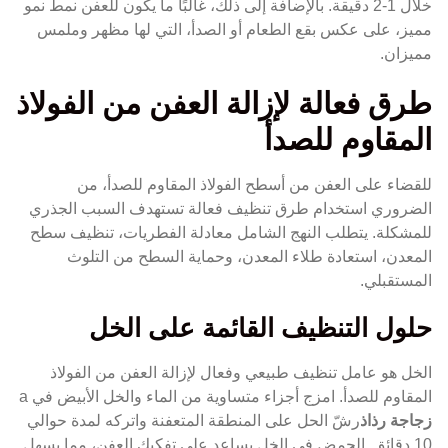
خلال 1-2 دقيقة. بالإضافة إلى ذلك، غالبًا ما يكون للعفن نمط نمو
مميز، على عكس بقع الطعام أو الصدأ، التي لها مظهر وملمس
مميزان.
طرق فعالة لإزالة العفن من الفولاذ
المقاوم للصدأ
للقضاء على العفن من أسطح الفولاذ المقاوم للصدأ، من
الضروري استخدام طرق تنظيف فعالة تستهدف السبب الجذري
للمشكلة. يتطلب النهج الشامل معادلة الفطريات، تنظيف سطح
المعدن، استعادة طلاء المعدن، وحماية السطح من التلوث
المستقبلي.
حلول التنظيف القائمة على الخل
الخل هو عامل تنظيف طبيعي وفعال لإزالة العفن من الفولاذ
المقاوم للصدأ. امزج أجزاء متساوية من الماء والخل الأبيض في a
زجاجة رذاذ
رشّ الحل على المنطقة المتعفنة واتركه لمدة حوالي
10 دقائق. الحمض في الخل يساعد على تفكيك العفن، مما يسهل