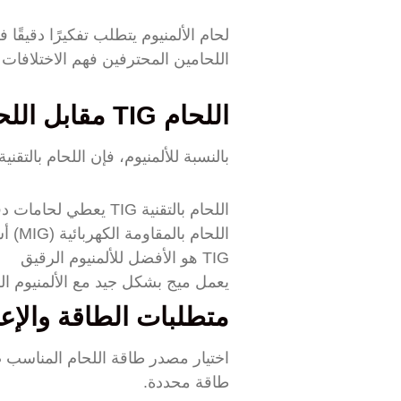
لحام الألمنيوم يتطلب تفكيرًا دقيقً
اللحامين المحترفين فهم الاختلافا
اللحام TIG مقابل اللحام MIG للألمنيوم
بالنسبة للألمنيوم، فإن اللحام بالتقنية TIG و MIG هما الخياران الأفضل. كل منهما له فوائده الخاصة لمشاريع مختلف
اللحام بالتقنية TIG يعطي لحامات دقيقة ونظيفة
اللحام بالمقاومة الكهربائية (MIG) أسرع للمشاريع الأكبر
TIG هو الأفضل للألمنيوم الرقيق
يعمل ميج بشكل جيد مع الألمنيوم ا
متطلبات الطاقة والإع
اختيار مصدر طاقة اللحام المناسب ض
طاقة محددة.