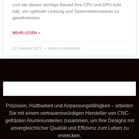
und wie dieses wichtige Bauteil Ihre CPU und GPU kühl
hält, um optimale Leistung und Systemlebensdauer zu
gewährleisten
MEHR LESEN »
22. Februar 2025
Keine Kommentare
Präzision, Haltbarkeit und Anpassungsfähigkeit – arbeiten
Sie mit einem vertrauenswürdigen Hersteller von CNC-
gefrästen Aluminiumteilen zusammen, um Ihre Designs mit
unvergleichlicher Qualität und Effizienz zum Leben zu
erwecken.