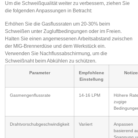
Um die Schweißqualität weiter zu verbessern, ziehen Sie
die folgenden Anpassungen in Betracht:
Erhöhen Sie die Gasflussraten um 20-30% beim
Schweißen unter Zugluftbedingungen oder im Freien.
Halten Sie einen angemessenen Arbeitsabstand zwischen
der MIG-Brennerdüse und dem Werkstück ein.
Verwenden Sie Nachflussabschirmung, um die
Schweißnaht beim Abkühlen zu schützen.
Parameter
Empfohlene
Notize
Einstellung
Gasmengenflussrate
14-16 LPM
Höhere Rate
zugige
Bedingunge
Drahtvorschubgeschwindigkeit
Variiert
Anpassen
basierend a
Spannung u