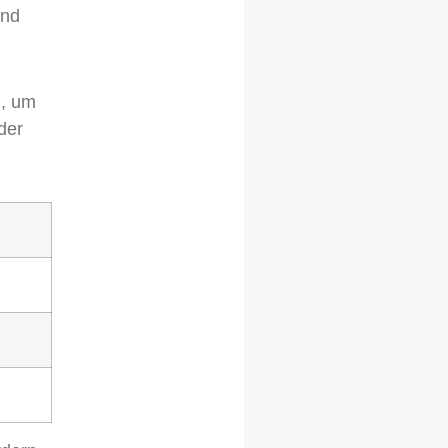
und
g, um
der