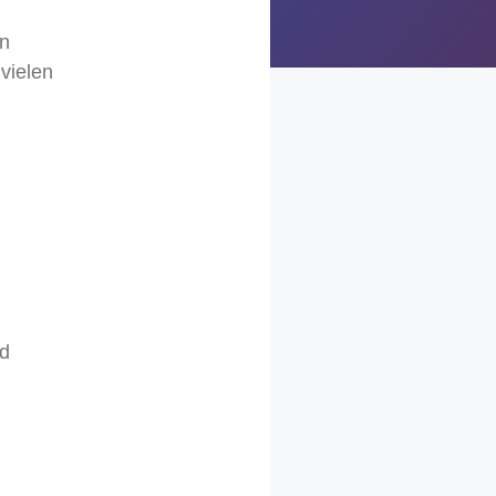
in
vielen
nd