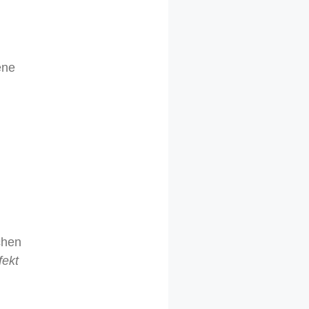
ene
chen
fekt