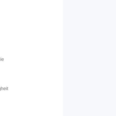
ie
heit