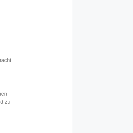
macht
hen
nd zu