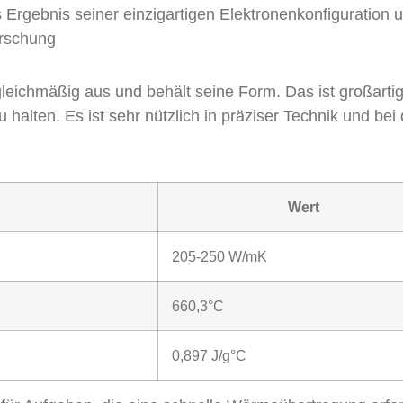
s Ergebnis seiner einzigartigen Elektronenkonfiguration 
orschung
gleichmäßig aus und behält seine Form. Das ist großarti
alten. Es ist sehr nützlich in präziser Technik und bei 
Wert
205-250 W/mK
660,3°C
0,897 J/g°C