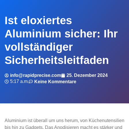
Ist eloxiertes
Aluminium sicher: Ihr
vollständiger
Sicherheitsleitfaden
info@rapidprecise.com
25. Dezember 2024
5:17 a.m.
Keine Kommentare
Aluminium ist überall um uns herum, von Küchenutensilien
bis hin zu Gadgets. Das Anodisieren macht es stärker und