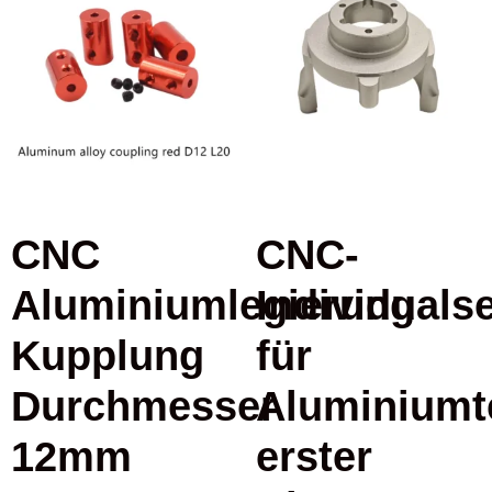
CNC
CNC-
Aluminiumlegierung
Individuals
Kupplung
für
Durchmesser
Aluminiumte
12mm
erster