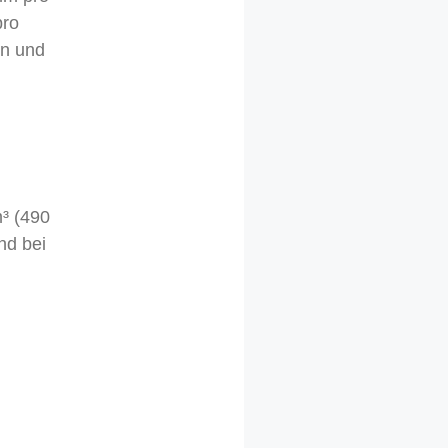
pro
en und
m³ (490
nd bei