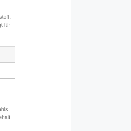
toff.
t für
ahls
ehalt