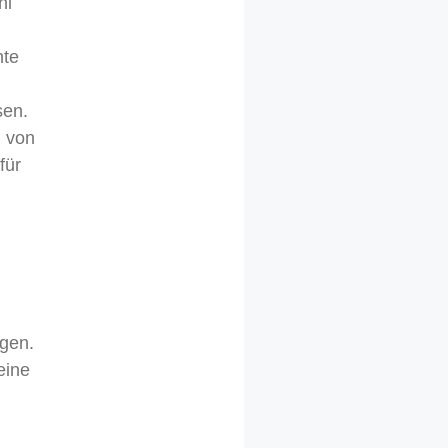
hl
hte
sen.
n von
für
ngen.
eine