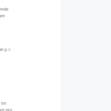
gende
nen
el ρ =
 Im
mm pro