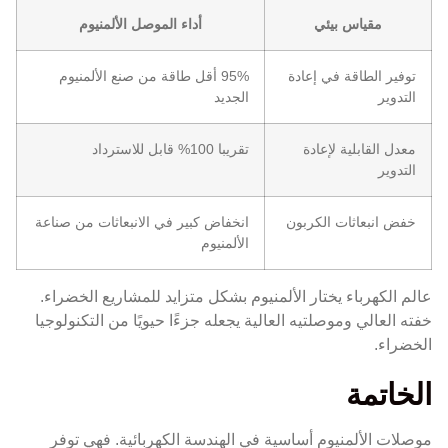
مقياس بيئي
أداء الموصل الألمنيوم
توفير الطاقة في إعادة
95% أقل طاقة من صنع الألمنيوم
التدوير
الجديد
معدل القابلية لإعادة
تقريبا 100% قابل للاسترداد
التدوير
خفض انبعاثات الكربون
انخفاض كبير في الانبعاثات من صناعة
الألمنيوم
عالم الكهرباء يختار الألمنيوم بشكل متزايد للمشاريع الخضراء.
خفته العالي وموصلتيه العالية يجعله جزءًا حيويًا من التكنولوجيا
الخضراء.
الخاتمة
موصلات الألمنيوم أساسية في الهندسة الكهربائية. فهي توفر