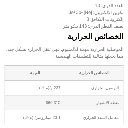
العدد الذري: 13
تكوين الإلكترون: [Ne] 3s² 3p¹
إلكترونات التكافؤ: 3
نصف القطر الذري: 143 بيكو متر
الخصائص الحرارية
الموصلية الحرارية مهمة للألمنيوم. فهي تنقل الحرارة بشكل جيد،
مما يجعلها مثالية للتطبيقات الهندسية.
الخصائص الحرارية
القيمة
التوصيل الحراري
237 و/(م·ك)
نقطة الانصهار
660.3°C
معامل التمدد الحراري
23.1 ميكرومتر/ (م·ك)