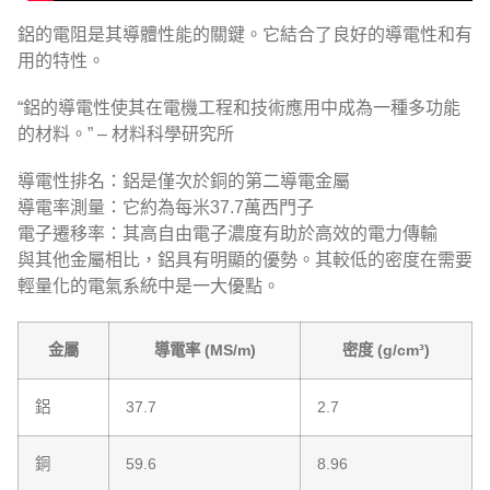
鋁的電阻是其導體性能的關鍵。它結合了良好的導電性和有
用的特性。
“鋁的導電性使其在電機工程和技術應用中成為一種多功能
的材料。” – 材料科學研究所
導電性排名：鋁是僅次於銅的第二導電金屬
導電率測量：它約為每米37.7萬西門子
電子遷移率：其高自由電子濃度有助於高效的電力傳輸
與其他金屬相比，鋁具有明顯的優勢。其較低的密度在需要
輕量化的電氣系統中是一大優點。
金屬
導電率 (MS/m)
密度 (g/cm³)
鋁
37.7
2.7
銅
59.6
8.96