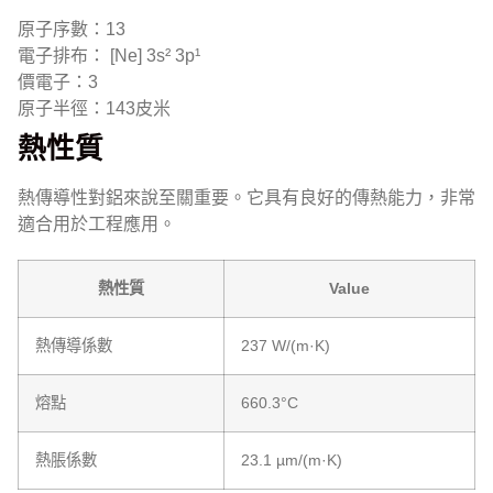
原子序數：13
電子排布： [Ne] 3s² 3p¹
價電子：3
原子半徑：143皮米
熱性質
熱傳導性對鋁來說至關重要。它具有良好的傳熱能力，非常
適合用於工程應用。
熱性質
Value
熱傳導係數
237 W/(m·K)
熔點
660.3°C
熱脹係數
23.1 µm/(m·K)