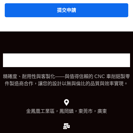
提交申請
精確度、耐用性與客製化——與值得信賴的 CNC 車削鋁製零
件製造商合作，讓您的設計以無與倫比的品質與效率實現。
金鳳凰工業區，鳳岡鎮，東莞市，廣東