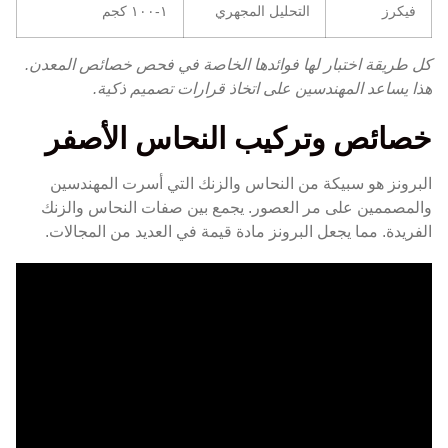
فيكرز
التحليل المجهري
١-١٠٠ كجم
كل طريقة اختبار لها فوائدها الخاصة في فحص خصائص المعدن.
هذا يساعد المهندسين على اتخاذ قرارات تصميم ذكية.
خصائص وتركيب النحاس الأصفر
البرونز هو سبيكة من النحاس والزنك التي أسرت المهندسين
والمصممين على مر العصور. يجمع بين صفات النحاس والزنك
الفريدة. مما يجعل البرونز مادة قيمة في العديد من المجالات.