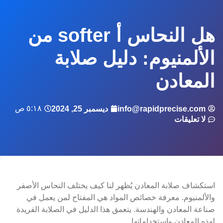
هل النحاس أ softer من
الألمنيوم: دليل صلابة
المعادن
٥:١٨ ص
info@rapidprecise.com
ديسمبر 25, 2024
لا تعليقات
استكشاف صلابة المعادن يُظهر لنا كيف يختلف النحاس الأصفر
والألمنيوم. معرفة خصائص المواد هي المفتاح لمن يعمل في
صناعة المعادن والهندسة. يتعمق هذا الدليل في الصلابة الفريدة
لهذه المعادن واستخداماتها.