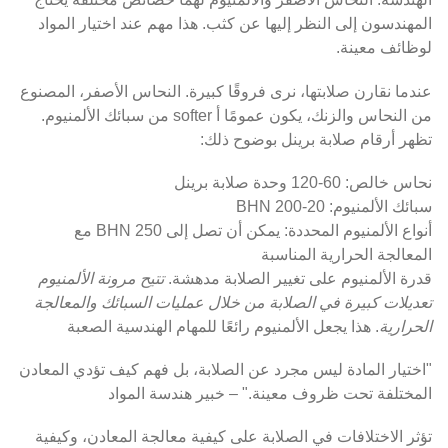
المهندسون إلى النظر إليها عن كثب. هذا مهم عند اختيار المواد
لوظائف معينة.
عندما نقارن صلابتها، نرى فروقًا كبيرة. النحاس الأصفر، المصنوع
من النحاس والزنك، يكون عمومًا أ softer من سبائك الألمنيوم.
تظهر أرقام صلابة برينل بوضوح ذلك:
نحاس خالص: 60-120 وحدة صلابة برينل
سبائك الألمنيوم: 20-200 BHN
أنواع الألمنيوم المحددة: يمكن أن تصل إلى 250 BHN مع
المعالجة الحرارية المناسبة
قدرة الألمنيوم على تغيير الصلابة مدهشة.
تتيح مرونة الألمنيوم
تعديلات كبيرة في الصلابة من خلال عمليات السبائك والمعالجة
الحرارية
. هذا يجعل الألمنيوم رائعًا للمهام الهندسية الصعبة
"اختيار المادة ليس مجرد عن الصلابة، بل فهم كيف تؤدي المعادن
المختلفة تحت ظروف معينة." – خبير هندسة المواد
تؤثر الاختلافات في الصلابة على كيفية معالجة المعادن، وكيفية