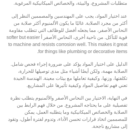
متطلبات المشروع، والبيئة، والخصائص الميكانيكية المرغوبة.
عند اختيار المواد، يجب على المهندسين والمصممين النظر إلى
أكثر من مجرد الصلابة. غالبًا ما يكون الألمنيوم أكثر صلابة من
النحاس الأصفر، مما يجعله أفضل للوظائف التي تتطلب مقاومة
قوية للتآكل. من ناحية أخرى، النحاس الأصفر أ softer but easier
to machine and resists corrosion well. This makes it great
for things like plumbing or decorative items.
الدليل على اختيار المواد يؤكد على ضرورة إجراء فحص شامل.
الصلابة مهمة، ولكن أيضًا أشياء مثل مدى توصيلها للحرارة،
تكلفتها، وزنها، وكيفية تعاملها مع بيئات معينة. الهندسة الجيدة
تعني فهم تفاصيل المواد وكيفية تأثيرها على المشاريع.
في النهاية، الاختيار بين النحاس الأصفر والألمنيوم يتطلب نظرة
تفصيلية على ما يحتاجه المشروع. من خلال فهم الرابط بين
الصلابة والخصائص الميكانيكية وما يتطلبه العمل، يمكن
للمصممين اتخاذ قرارات تحسن الأداء، وتدوم لفترة أطول، وتقود
إلى مشاريع ناجحة.