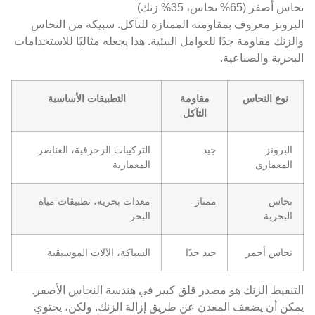
نحاس أصفر (65% نحاس، 35% زنك)
البرونز معروف بمقاومته الممتازة للتآكل. سبيكه من النحاس
والزنك مقاومة جدًا للعوامل البيئية. هذا يجعله مثاليًا للاستخدامات
البحرية والصناعية.
نوع النحاس
مقاومة
التطبيقات الأساسية
التآكل
البرونز
جيد
التركيبات الزخرفية، العناصر
المعماري
المعمارية
نحاس
ممتاز
معدات بحرية، تطبيقات مياه
البحرية
البحر
نحاس أحمر
جيد جدًا
السباكة، الآلات الموسيقية
التنقيط الزنك هو مصدر قلق كبير في هندسة النحاس الأصفر.
يمكن أن يضعف المعدن عن طريق إزالة الزنك. ولكن، يحتوي