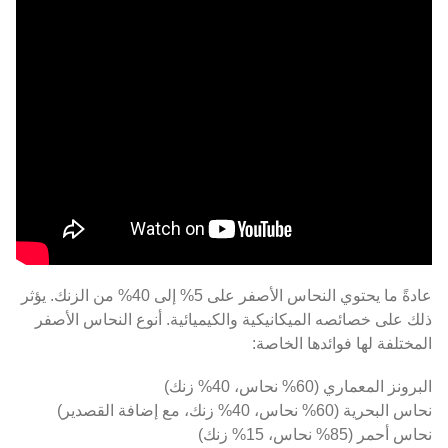
عادةً ما يحتوي النحاس الأصفر على 5% إلى 40% من الزنك. يؤثر
ذلك على خصائصه الميكانيكية والكيميائية. أنوع النحاس الأصفر
المختلفة لها فوائدها الخاصة:
البرونز المعماري (60% نحاس، 40% زنك)
نحاس البحرية (60% نحاس، 40% زنك، مع إضافة القصدير)
نحاس أحمر (85% نحاس، 15% زنك)