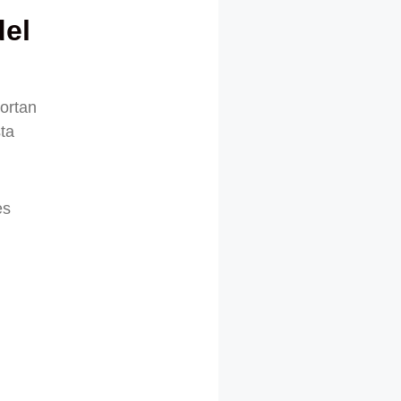
del
portan
ta
es