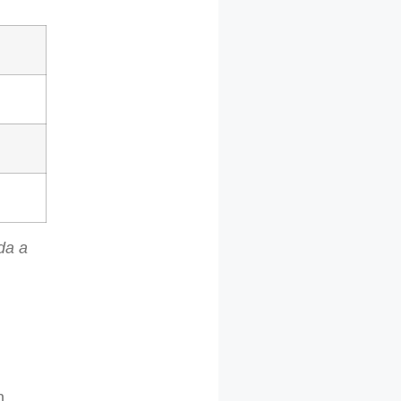
da a
n