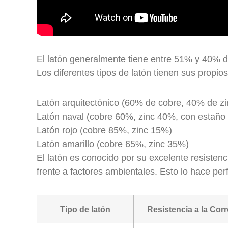
El latón generalmente tiene entre 51% y 40% d
Los diferentes tipos de latón tienen sus propios
Latón arquitectónico (60% de cobre, 40% de zi
Latón naval (cobre 60%, zinc 40%, con estaño
Latón rojo (cobre 85%, zinc 15%)
Latón amarillo (cobre 65%, zinc 35%)
El latón es conocido por su excelente resistenc
frente a factores ambientales. Esto lo hace per
Tipo de latón
Resistencia a la Cor