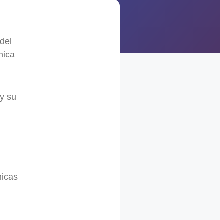
del
nica
 y su
nicas