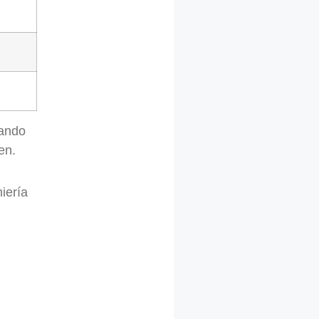
nando
en.
iería