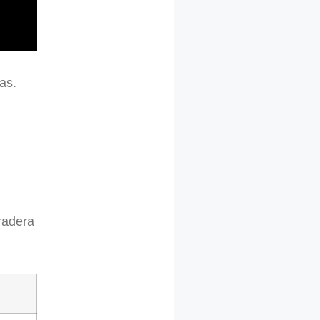
as.
radera