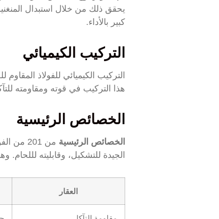
يحقق ذلك من خلال استبدال المنغنيز
كبير بالأداء.
التركيب الكيميائي
هذا التركيب في قوته ومقاومته للتآ
الخصائص الرئيسية
الخصائص الرئيسية
من 201 من
الجيدة للتشكيل، وقابليته لللحام. وهو غير مغناطيسي في الحالة d
العقار
مقاومة التآكل
جي