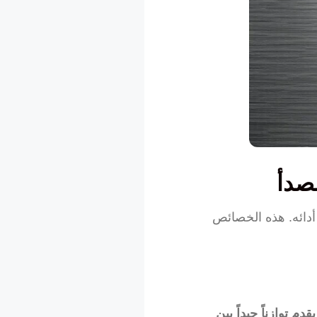
 أدائه. هذه الخصائص
يقدم توازناً جيداً بين