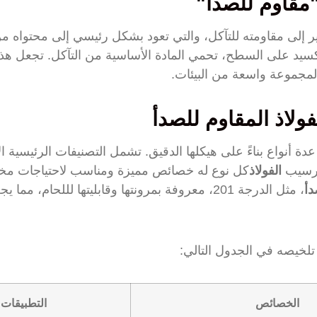
"مقاوم للصدأ"
ر إلى مقاومته للتآكل، والتي تعود بشكل رئيسي إلى محتواه 
سيد على السطح، تحمي المادة الأساسية من التآكل. تجعل هذ
مجموعة واسعة من البيئات.
فولاذ المقاوم للصدأ
 أنواع بناءً على هيكلها الدقيق. تشمل التصنيفات الرئيسية الأ
لترسيب
الفولاذ
كل نوع له خصائص مميزة ومناسب لاحتياجات مخ
دأ
، مثل الدرجة 201، معروفة بمرونتها وقابليتها لللحام، مما يجعلها مثالية لمختلف
لخيصه في الجدول التالي:
الخصائص
التطبيقات 