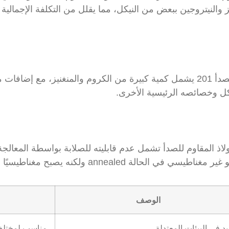
 والنيتروجين ببعض من النيكل، مما يقلل من التكلفة الإجمالي
التركيب الكيميائي للفولاذ المقاوم للصدأ 201 يشمل كمية كبيرة من الكروم والمنغنيز
كل وخصائصه الرئيسية الأخرى.
 الفولاذ المقاوم للصدأ تشمل عدم قابليته للصلابة بواسطة المعالجة
anneale ولكنه يصبح مغناطيسيًا عند العمل البارد.
الوصف
د في البيئات المعتدلة
مناسب لمختلف