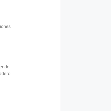
ciones
iendo
adero