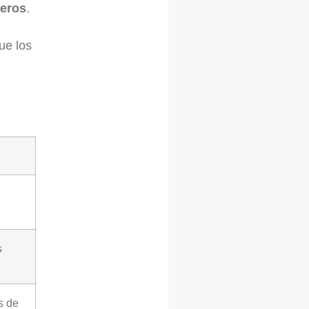
eros
.
ue los
s
s de