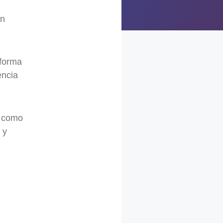
un
 forma
encia
o como
 y