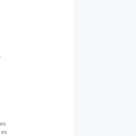
e
nes
l es