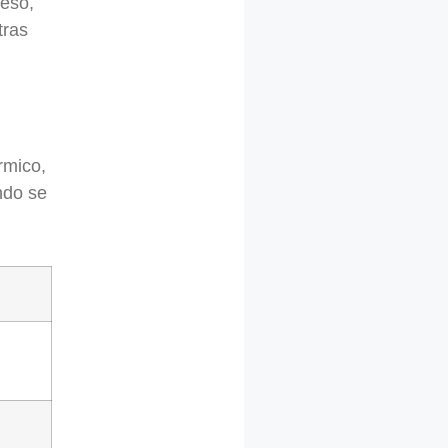
neso,
tras
rmico,
ndo se