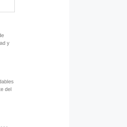
de
dad y
dables
te del