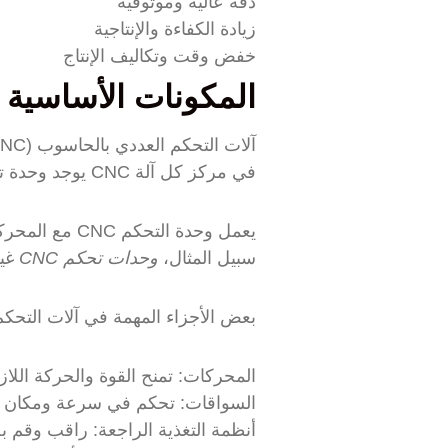
دقة عالية وموثوقية
زيادة الكفاءة والإنتاجية
خفض وقت وتكاليف الإنتاج
المكونات الأساسية لآ
آلات التحكم العددي بالحاسوب (CNC) هي المفتاح لـ
في مركز كل آلة CNC يوجد وحدة تحكم CNC. إنها مثل الدماغ، تفهم ملفات CAD وتتبع التعليمات بدقة عالية.
يعمل وحدة الت
سبيل المثال،
وحدات تحكم CNC
غير
بعض الأجزاء المهمة في آلات التحكم العدد
المحركات: تمنح القوة والحركة اللاز
السواقات: تحكم في سرعة ومكان 
أنظمة التغذية الراجعة: راقب وقم بض