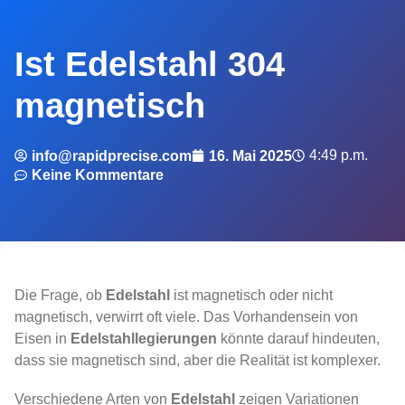
Ist Edelstahl 304
magnetisch
4:49 p.m.
info@rapidprecise.com
16. Mai 2025
Keine Kommentare
Die Frage, ob
Edelstahl
ist magnetisch oder nicht
magnetisch, verwirrt oft viele. Das Vorhandensein von
Eisen in
Edelstahllegierungen
könnte darauf hindeuten,
dass sie magnetisch sind, aber die Realität ist komplexer.
Verschiedene Arten von
Edelstahl
zeigen Variationen