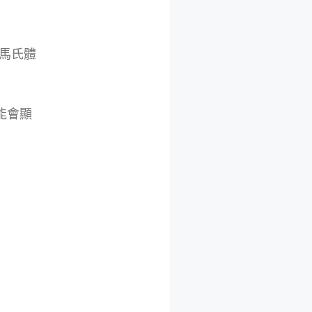
馬氏體
能會顯