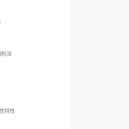
。
構則沒
性特性