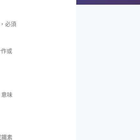
，必須
合作或
，意味
或鐵素