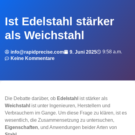
Ist Edelstahl stärker
als Weichstahl
9:58 a.m.
info@rapidprecise.com
9. Juni 2025
Keine Kommentare
Die Debatte darüber, ob
Edelstahl
ist stärker als
Weichstahl
ist unter Ingenieuren, Herstellern und
Verbrauchern im Gange. Um diese Frage zu klären, ist es
wesentlich, die Zusammensetzung zu untersuchen,
Eigenschaften
, und Anwendungen beider Arten von
Stahl
.