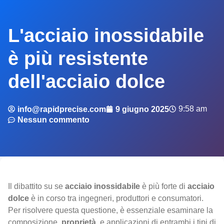
L'acciaio inossidabile
è più resistente
dell'acciaio dolce
9:58 am
info@rapidprecise.com
9 giugno 2025
Nessun commento
Il dibattito su se
acciaio inossidabile
è più forte di
acciaio
dolce
è in corso tra ingegneri, produttori e consumatori.
Per risolvere questa questione, è essenziale esaminare la
composizione,
proprietà
, e applicazioni di entrambi i tipi di