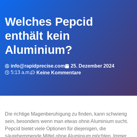
Welches Pepcid
enthält kein
Aluminium?
info@rapidprecise.com
25. Dezember 2024
5:13 a.m.
Keine Kommentare
Die richtige Magenberuhigung zu finden, kann schwierig
sein, besonders wenn man etwas ohne Aluminium sucht.
Pepcid bietet viele Optionen für diejenigen, die
säurehemmende Mittel ohne Aluminium möchten. Immer