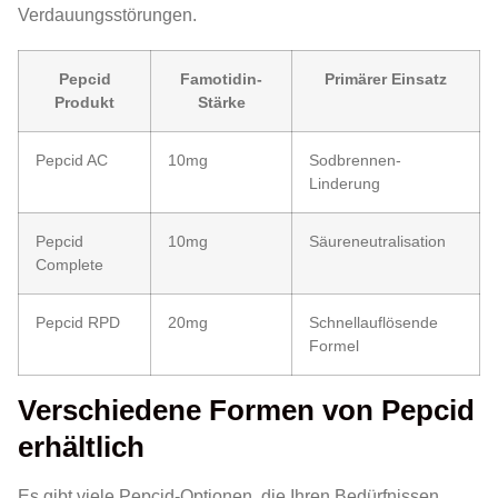
Verdauungsstörungen.
Pepcid
Famotidin-
Primärer Einsatz
Produkt
Stärke
Pepcid AC
10mg
Sodbrennen-
Linderung
Pepcid
10mg
Säureneutralisation
Complete
Pepcid RPD
20mg
Schnellauflösende
Formel
Verschiedene Formen von Pepcid
erhältlich
Es gibt viele Pepcid-Optionen, die Ihren Bedürfnissen