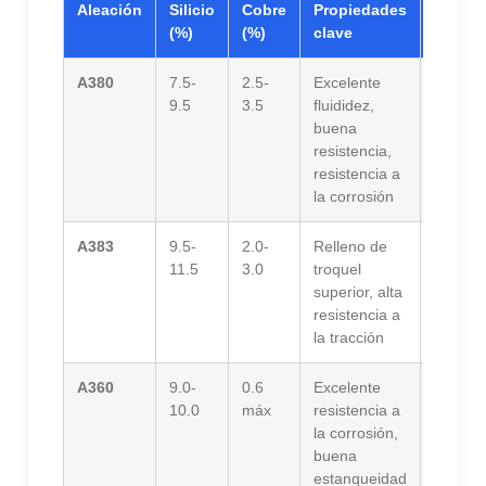
Aleación
Silicio
Cobre
Propiedades
Aplica
(%)
(%)
clave
A380
7.5-
2.5-
Excelente
Compo
9.5
3.5
fluididez,
automot
buena
uso gen
resistencia,
resistencia a
la corrosión
A383
9.5-
2.0-
Relleno de
Piezas
11.5
3.0
troquel
parede
superior, alta
complej
resistencia a
carcas
la tracción
A360
9.0-
0.6
Excelente
Carcas
10.0
máx
resistencia a
bombas
la corrosión,
de válv
buena
estanqueidad