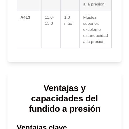
a la presión
A413
11.0-
1.0
Fluidez
Piezas
13.0
máx
superior,
decorat
excelente
electro
estanqueidad
de coci
a la presión
Ventajas y
capacidades del
fundido a presión
Ventajas clave