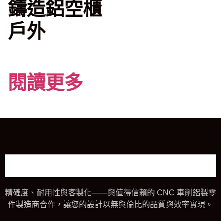
鑄造鋁空櫃
戶外
閱讀更多
精確度、耐用性與客製化——與值得信賴的 CNC 車削鋁製零
件製造商合作，讓您的設計以無與倫比的品質與效率實現。