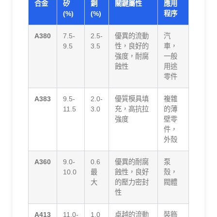
合金
矽
銅
關鍵屬性
應用
(%)
(%)
程序
A380
7.5-
2.5-
優異的流動
汽
9.5
3.5
性，良好的
車，
強度，耐腐
一般
蝕性
用途
零件
A383
9.5-
2.0-
優質模具填
複雜
11.5
3.0
充，高抗拉
的薄
強度
壁零
件，
外殼
A360
9.0-
0.6
優異的耐腐
泵
10.0
最
蝕性，良好
殼，
大
的壓力密封
閥體
性
A413
11.0-
1.0
卓越的流動
裝飾