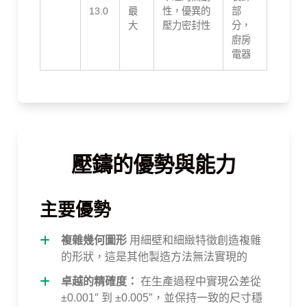
13.0
最
性，優異的
部
大
壓力密封性
分，
廚房
電器
壓鑄的優勢與能力
主要優勢
複雜幾何圖形
用細壁和細緻特徵創造複雜
的形狀，這是其他製造方法無法實現的
卓越的精確度：
在生產過程中實現公差從
±0.001″ 到 ±0.005″，並保持一致的尺寸穩