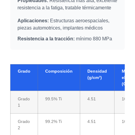
Propiedades:
Resistencia más alta, excelente
resistencia a la fatiga, tratable térmicamente
Aplicaciones:
Estructuras aeroespaciales,
piezas automotrices, implantes médicos
Resistencia a la tracción:
mínimo 880 MPa
Grado
Composición
Densidad
Módul
(g/cm³)
elasti
(GPa)
Grado
99.5% Ti
4.51
105
1
Grado
99.2% Ti
4.51
105
2