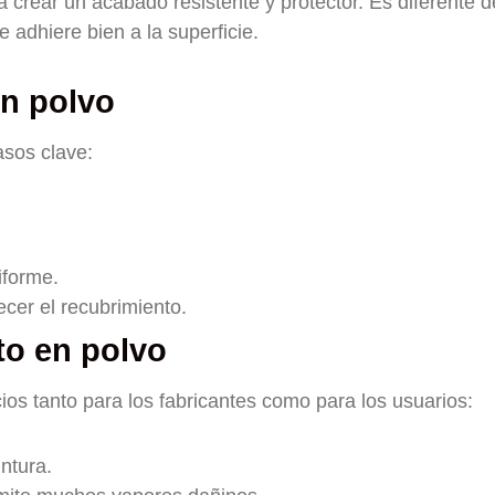
 crear un acabado resistente y protector. Es diferente d
 adhiere bien a la superficie.
en polvo
asos clave:
iforme.
cer el recubrimiento.
to en polvo
ios tanto para los fabricantes como para los usuarios:
ntura.