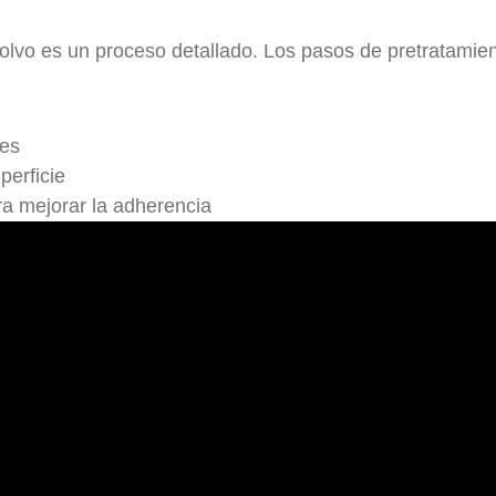
polvo es un proceso detallado. Los pasos de pretratamie
tes
perficie
ra mejorar la adherencia