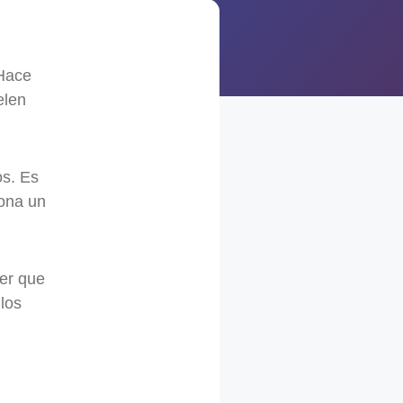
 Hace
elen
os. Es
iona un
cer que
los