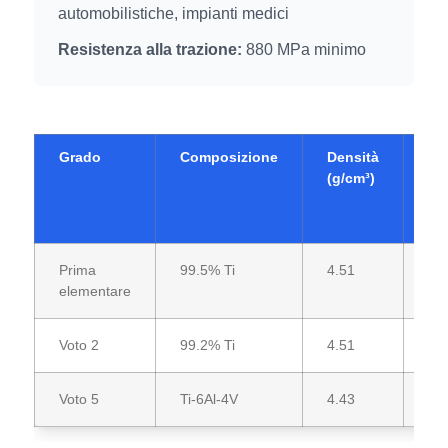
automobilistiche, impianti medici
Resistenza alla trazione:
880 MPa minimo
Grado
Composizione
Densità
Mo
(g/cm³)
di
ela
(G
Prima
99.5% Ti
4.51
10
elementare
Voto 2
99.2% Ti
4.51
10
Voto 5
Ti-6Al-4V
4.43
11