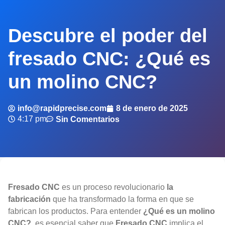
Descubre el poder del
fresado CNC: ¿Qué es
un molino CNC?
info@rapidprecise.com
8 de enero de 2025
4:17 pm
Sin Comentarios
Fresado CNC
es un proceso revolucionario
la
fabricación
que ha transformado la forma en que se
fabrican los productos. Para entender
¿Qué es un molino
CNC?
, es esencial saber que
Fresado CNC
implica el