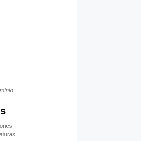
minio.
os
iones
aturas