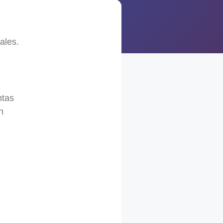
ales.
ntas
n