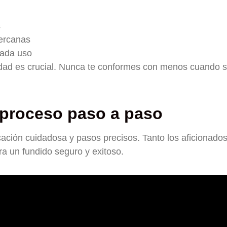
s
ercanas
cada uso
lidad es crucial. Nunca te conformes con menos cuando s
 proceso paso a paso
icación cuidadosa y pasos precisos. Tanto los aficionad
a un fundido seguro y exitoso.