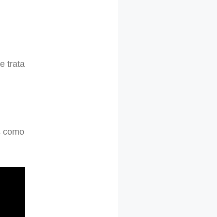
e trata
os como