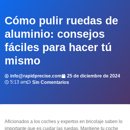
Cómo pulir ruedas de
aluminio: consejos
fáciles para hacer tú
mismo
info@rapidprecise.com
25 de diciembre de 2024
5:13 am
Sin Comentarios
Aficionados a los coches y expertos en bricolaje saben lo
importante que es cuidar las ruedas. Mantiene tu coche