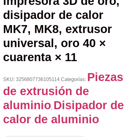
impresora 3D de oro,
disipador de calor
MK7, MK8, extrusor
universal, oro 40 ×
cuarenta × 11
Piezas
SKU:
3256807736105114
Categorías:
de extrusión de
aluminio
Disipador de
,
calor de aluminio