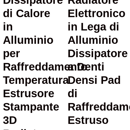
di Calore
Elettronico
in
in Lega di
Alluminio
Alluminio
per
Dissipatore
Raffreddamento
a Denti
Temperatura
Densi Pad
Estrusore
di
Stampante
Raffreddam
3D
Estruso