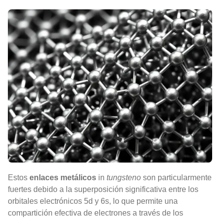
Estos
enlaces metálicos
in
tungsteno
son particularmente
fuertes debido a la superposición significativa entre los
orbitales electrónicos 5d y 6s, lo que permite una
compartición efectiva de electrones a través de los