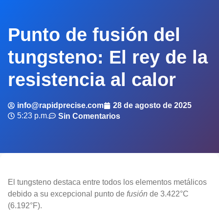
Punto de fusión del
tungsteno: El rey de la
resistencia al calor
info@rapidprecise.com
28 de agosto de 2025
5:23 p.m.
Sin Comentarios
El tungsteno destaca entre todos los elementos metálicos
debido a su excepcional punto de
fusión
de 3.422°C
(6.192°F).