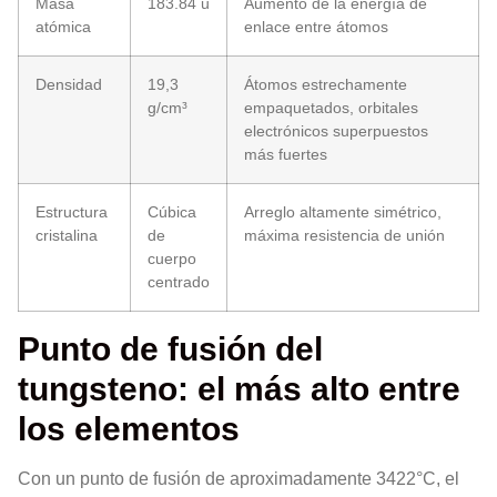
Masa
183.84 u
Aumento de la energía de
atómica
enlace entre átomos
Densidad
19,3
Átomos estrechamente
g/cm³
empaquetados, orbitales
electrónicos superpuestos
más fuertes
Estructura
Cúbica
Arreglo altamente simétrico,
cristalina
de
máxima resistencia de unión
cuerpo
centrado
Punto de fusión del
tungsteno: el más alto entre
los elementos
Con un punto de fusión de aproximadamente 3422°C, el