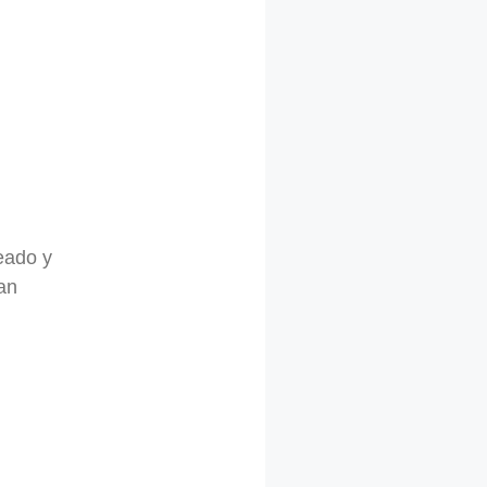
eado y
an