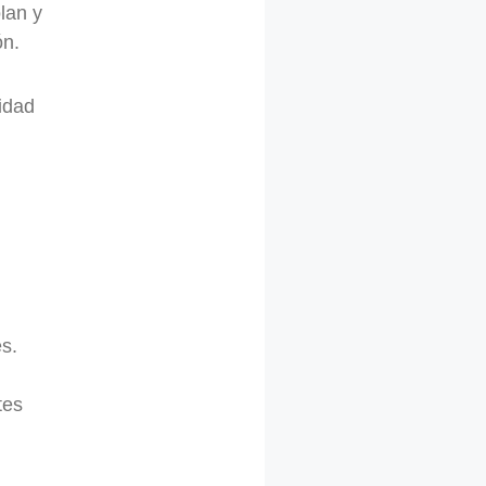
lan y
ón.
lidad
s.
tes