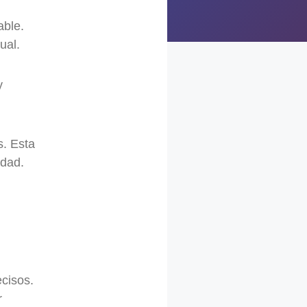
able.
ual.
y
s. Esta
idad.
cisos.
r