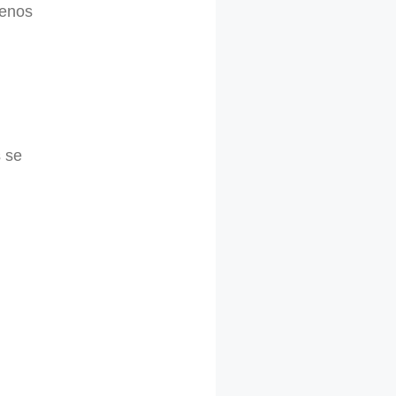
menos
s se