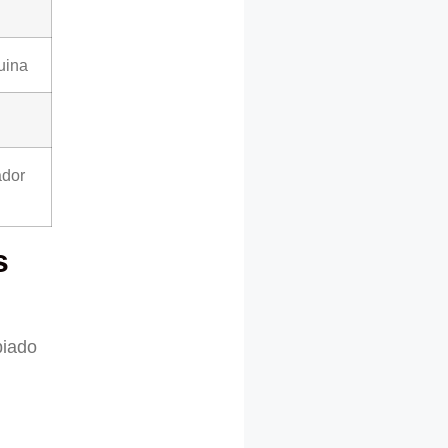
uina
ador
s
biado