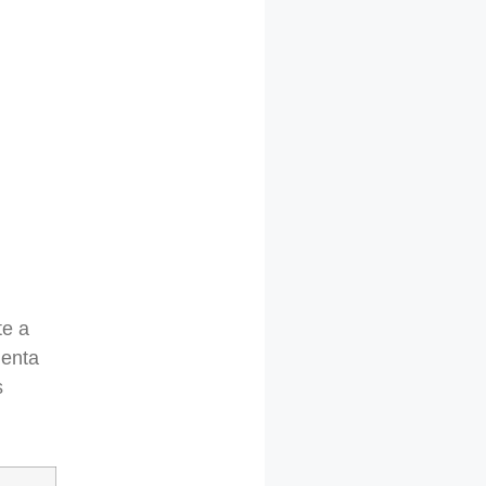
te a
menta
s