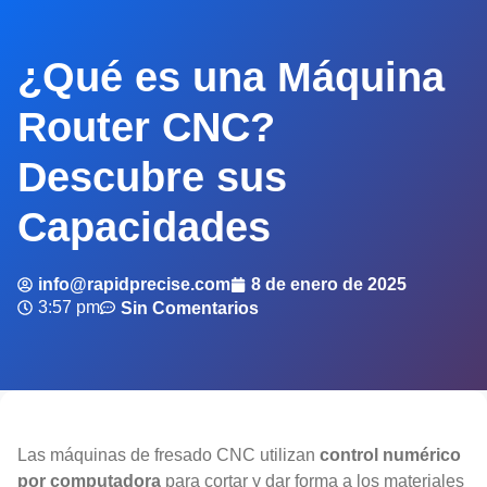
¿Qué es una Máquina
Router CNC?
Descubre sus
Capacidades
info@rapidprecise.com
8 de enero de 2025
3:57 pm
Sin Comentarios
Las máquinas de fresado CNC utilizan
control numérico
por computadora
para cortar y dar forma a los materiales