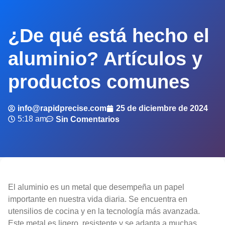
¿De qué está hecho el
aluminio? Artículos y
productos comunes
info@rapidprecise.com
25 de diciembre de 2024
5:18 am
Sin Comentarios
El aluminio es un metal que desempeña un papel
importante en nuestra vida diaria. Se encuentra en
utensilios de cocina y en la tecnología más avanzada.
Este metal es ligero, resistente y se adapta a muchas