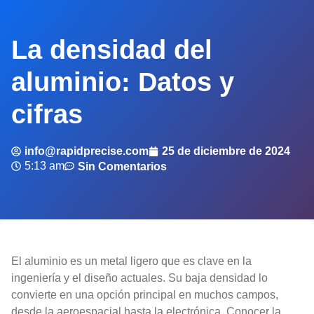
La densidad del
aluminio: Datos y
cifras
info@rapidprecise.com
25 de diciembre de 2024
5:13 am
Sin Comentarios
El aluminio es un metal ligero que es clave en la
ingeniería y el diseño actuales. Su baja densidad lo
convierte en una opción principal en muchos campos,
desde la aeroespacial hasta la electrónica. Conocer la