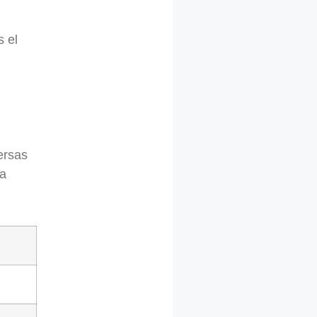
s el
ersas
la