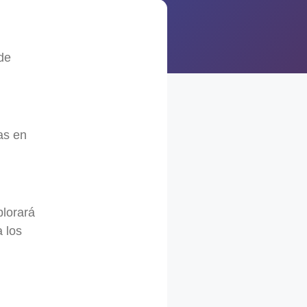
de
as en
plorará
a los