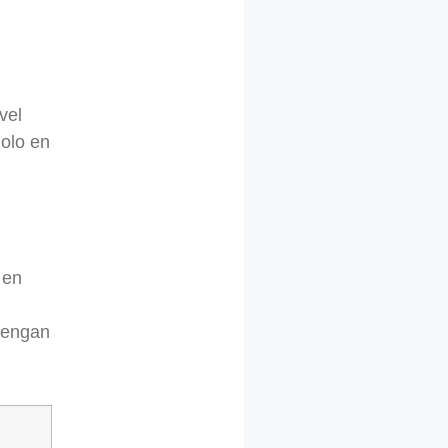
vel
dolo en
 en
tengan