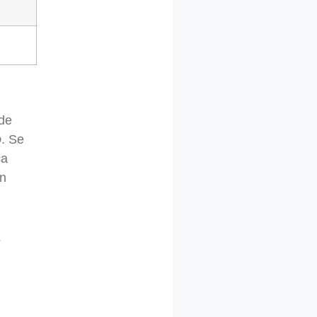
 de
o
. Se
ca
en
s