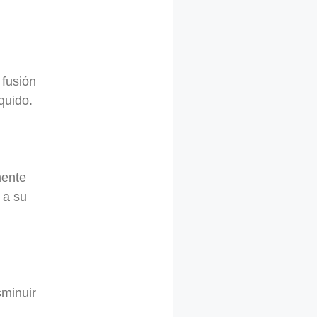
 fusión
quido.
mente
 a su
sminuir