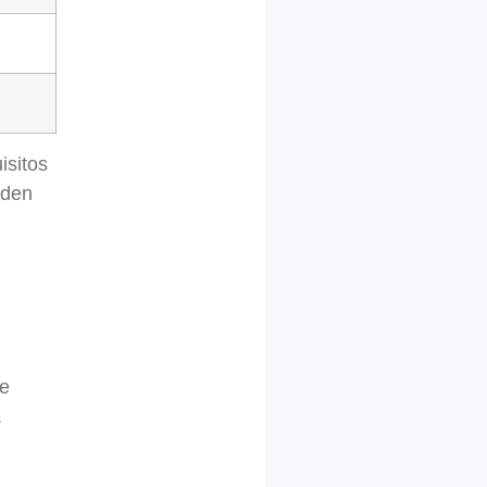
isitos
eden
te
.