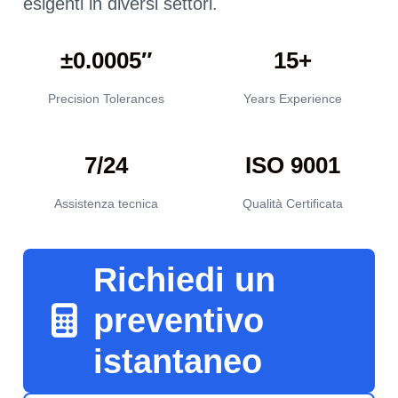
esigenti in diversi settori.
±0.0005″
15+
Precision Tolerances
Years Experience
7/24
ISO 9001
Assistenza tecnica
Qualità Certificata
Richiedi un
preventivo
istantaneo