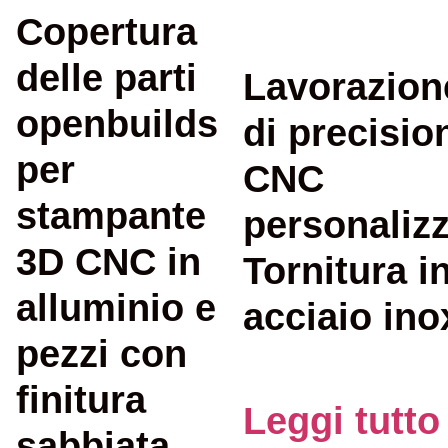
Copertura
delle parti
Lavorazion
openbuilds
di precisio
per
CNC
stampante
personaliz
3D CNC in
Tornitura i
alluminio e
acciaio ino
pezzi con
finitura
Leggi tutto
sabbiata