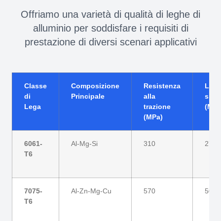
Offriamo una varietà di qualità di leghe di
alluminio per soddisfare i requisiti di
prestazione di diversi scenari applicativi
Classe
Composizione
Resistenza
Limit
di
Principale
alla
sner
Lega
trazione
(MPa
(MPa)
6061-
Al-Mg-Si
310
275
T6
7075-
Al-Zn-Mg-Cu
570
505
T6