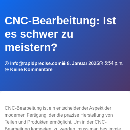
CNC-Bearbeitung: Ist
es schwer zu
meistern?
5:54 p.m.
info@rapidprecise.com
8. Januar 2025
Keine Kommentare
CNC-Bearbeitung ist ein entscheidender Aspekt der
modernen Fertigung, der die präzise Herstellung von
Teilen und Produkten ermöglicht. Um in der CNC-
Bearbeitung kompetent zu werden, muss man bestimmte