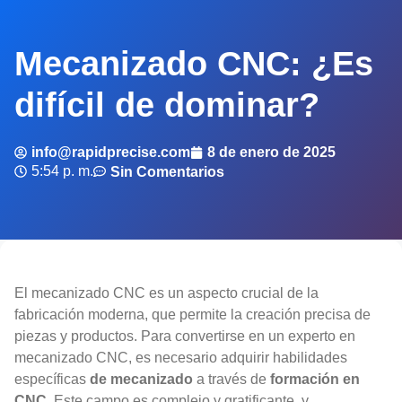
Mecanizado CNC: ¿Es
difícil de dominar?
info@rapidprecise.com
8 de enero de 2025
5:54 p. m.
Sin Comentarios
El mecanizado CNC es un aspecto crucial de la
fabricación moderna, que permite la creación precisa de
piezas y productos. Para convertirse en un experto en
mecanizado CNC, es necesario adquirir habilidades
específicas
de mecanizado
a través de
formación en
CNC
. Este campo es complejo y gratificante, y