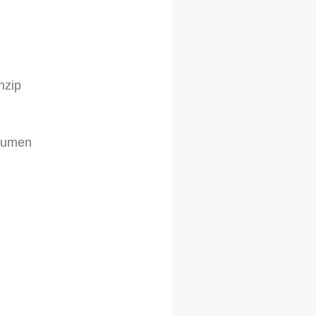
nzip
olumen