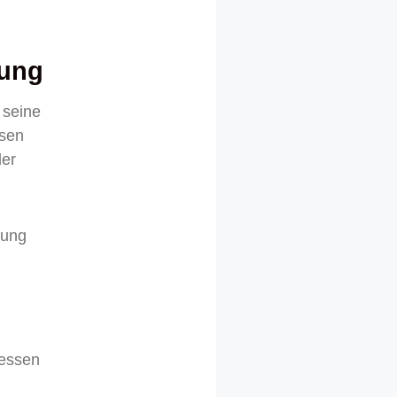
zung
 seine
esen
der
zung
messen