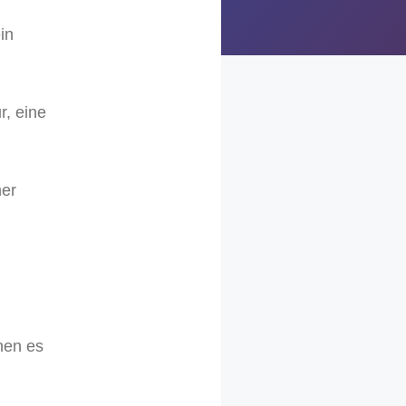
in
, eine
ner
hen es