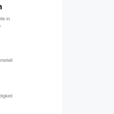
n
lle in
s
metall
digkeit