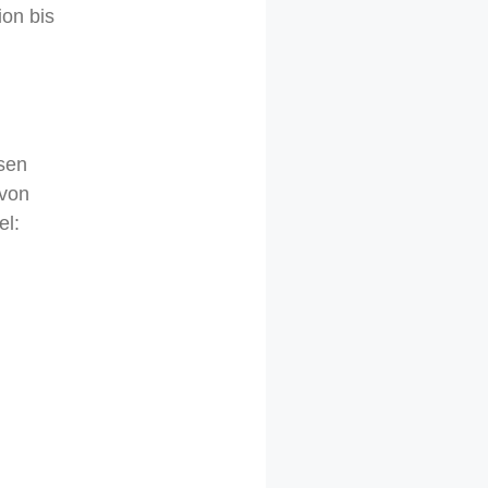
ion bis
sen
 von
el: