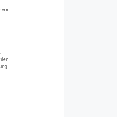
e von
t
,
hlen
nung