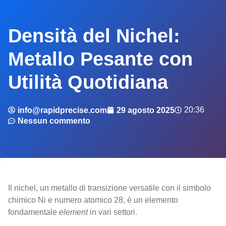
Densità del Nichel:
Metallo Pesante con
Utilità Quotidiana
20:36
info@rapidprecise.com
29 agosto 2025
Nessun commento
Il nichel, un metallo di transizione versatile con il simbolo
chimico Ni e numero atomico 28, è un elemento
fondamentale
element
in vari settori.