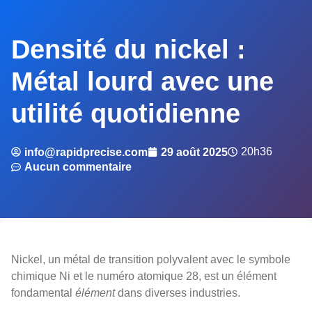
Densité du nickel :
Métal lourd avec une
utilité quotidienne
20h36
info@rapidprecise.com
29 août 2025
Aucun commentaire
Nickel, un métal de transition polyvalent avec le symbole
chimique Ni et le numéro atomique 28, est un élément
fondamental
élément
dans diverses industries.