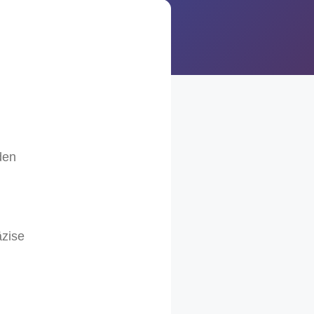
den
äzise