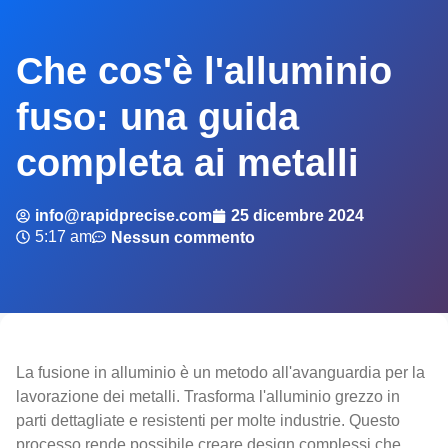
Che cos'è l'alluminio
fuso: una guida
completa ai metalli
info@rapidprecise.com
25 dicembre 2024
5:17 am
Nessun commento
La fusione in alluminio è un metodo all'avanguardia per la
lavorazione dei metalli. Trasforma l'alluminio grezzo in
parti dettagliate e resistenti per molte industrie. Questo
processo rende possibile creare design complessi che